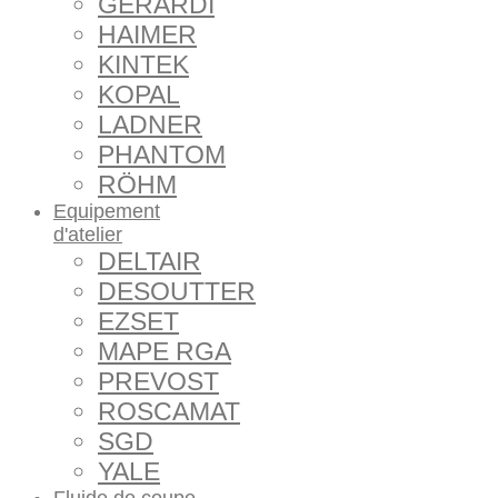
GERARDI
HAIMER
KINTEK
KOPAL
LADNER
PHANTOM
RÖHM
Equipement
d'atelier
DELTAIR
DESOUTTER
EZSET
MAPE RGA
PREVOST
ROSCAMAT
SGD
YALE