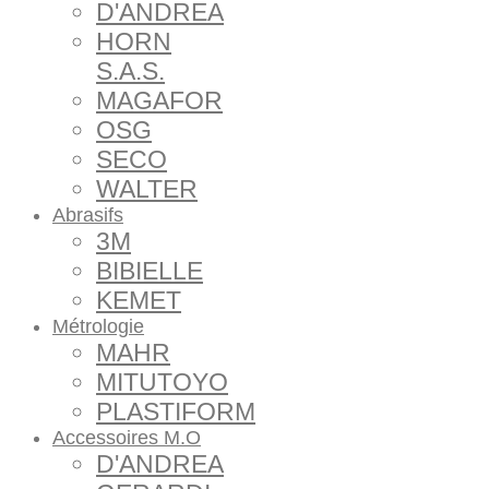
D'ANDREA
HORN
S.A.S.
MAGAFOR
OSG
SECO
WALTER
Abrasifs
3M
BIBIELLE
KEMET
Métrologie
MAHR
MITUTOYO
PLASTIFORM
Accessoires M.O
D'ANDREA