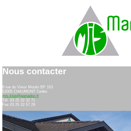
Nous contacter
8 rue du Vieux Moulin BP 163
52005 CHAUMONT Cedex
mis-klop@wanadoo.fr
Tél. 03 25 32 32 71
Fax 03 25 32 57 29