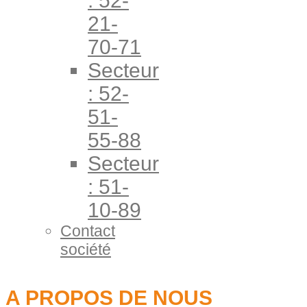
: 52-
21-
70-71
Secteur
: 52-
51-
55-88
Secteur
: 51-
10-89
Contact
société
A PROPOS DE NOUS