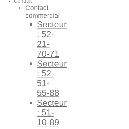
Contact
Contact
commercial
Secteur
: 52-
21-
70-71
Secteur
: 52-
51-
55-88
Secteur
: 51-
10-89