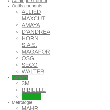
Catalogue Format
Outils coupants
ALLIED
MAXCUT
AMAYA
D'ANDREA
HORN
S.A.S.
MAGAFOR
OSG
SECO
WALTER
Abrasifs
3M
BIBIELLE
KEMET
Métrologie
MAHR