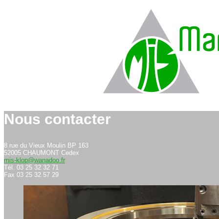
Nous contacter
8 rue du Vieux Moulin BP 163
52005 CHAUMONT Cedex
mis-klop@wanadoo.fr
Tél. 03 25 32 32 71
Fax 03 25 32 57 29